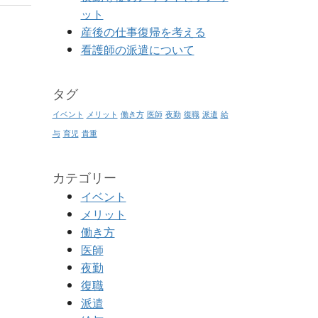
ット
産後の仕事復帰を考える
看護師の派遣について
タグ
イベント
メリット
働き方
医師
夜勤
復職
派遣
給
与
育児
貴重
カテゴリー
イベント
メリット
働き方
医師
夜勤
復職
派遣