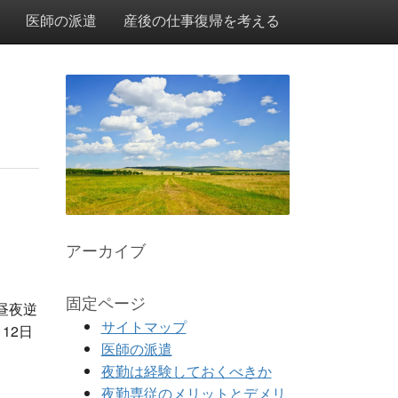
医師の派遣
産後の仕事復帰を考える
アーカイブ
固定ページ
昼夜逆
サイトマップ
12日
医師の派遣
夜勤は経験しておくべきか
夜勤専従のメリットとデメリ